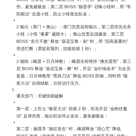
伤，避免被吸血；第二层 BOSS “杨莲亭” 召唤小怪时，用 “韦
陀棍法” 击退小怪，防止小怪靠近队友；
2 输出（唐门 + 衡山）：唐门负责远程输出，第二层优先击杀
小怪（小怪 “毒雾” 威胁大）；衡山负责近战爆发，第三层 
BOSS “东方不败” 释放 “葵花宝典・刺” 时，用 “回风落雁剑” 
突进打断（需提前预判，技能前摇 1 秒）；
2 辅助（峨眉 + 日月神教）：峨眉全程维持 “佛光普照”，第三
层 BOSS 释放 “葵花宝典・舞” 时，开启 “金针续命术” 为全员
套盾；日月神教用 “黑风刀法” 降低 BOSS 防御，同时用 “吸
星大法” 自我续航，分担治疗压力。
通关技巧：关键技能破解
第一层：上官云 “吸星大法” 前摇 2 秒，坦克开启 “金刚伏魔
功” 反弹伤害，输出职业停止攻击，避免被吸血；
第二层：杨莲亭 “疯狂攻击” 时，峨眉释放 “清心咒” 降低 