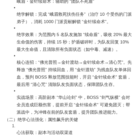
峨眉・金针续命术：辅助的 “团队不死盾”
绝学解锁：完成 “峨眉救死扶伤任务”（治疗 10 个受伤的门派
弟子），消耗 1000 门派贡献解锁 “金针续命术”。
绝学效果：为范围内 5 名队友施加 “续命盾”，吸收 20% 最大
生命值的伤害，持续 15 秒；护盾破碎时，为队友回复 10% 
最大生命值，且清除所有负面状态（如中毒、减速）。
核心连招：“佛光普照→金针渡劫→金针续命术→清心咒”。先
释放 “佛光普照” 持续回血，用 “金针渡劫” 为残血队友单体回
血，预判 BOSS 释放范围技能时，开启 “金针续命术” 套盾，
最后用 “清心咒” 清除队友负面状态，保障团队生存。
实战场景：高阶副本 “华山论剑” 中，BOSS “剑气纵横” 会对
全员造成巨额伤害，提前开启 “金针续命术” 可避免团灭；帮
派战中，为冲锋在前的队友套盾，提升团队推进能力。
（二）绝学心法强化：属性飙升的关键
心法获取：副本与活动双渠道