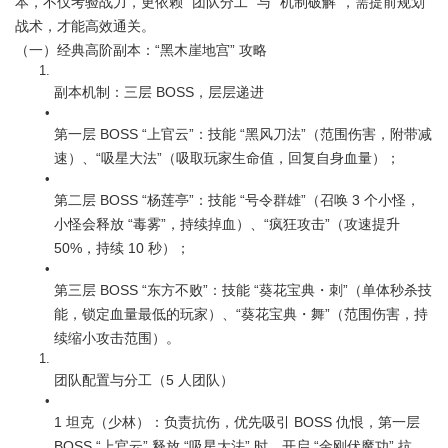
本，不仅考验战力，更依赖 “团队分工” 与 “机制破解”，需提前规划
战术，才能高效通关。
（一）经典高阶副本：“黑木崖地宫” 攻略
副本机制：三层 BOSS，层层递进
第一层 BOSS “上官云”：技能 “黑风刀法”（范围伤害，附带减
速）、“吸星大法”（吸取玩家生命值，回复自身血量）；
第二层 BOSS “杨莲亭”：技能 “号令群雄”（召唤 3 个小怪，
小怪会释放 “毒雾”，持续掉血）、“疯狂攻击”（攻速提升 
50%，持续 10 秒）；
第三层 BOSS “东方不败”：技能 “葵花宝典・刺”（单体秒杀技
能，锁定血量最低的玩家）、“葵花宝典・舞”（范围伤害，持
续缩小攻击范围）。
团队配置与分工（5 人团队）
1 坦克（少林）：负责抗伤，优先吸引 BOSS 仇恨，第一层 
BOSS “上官云” 释放 “吸星大法” 时，开启 “金刚伏魔功” 抗