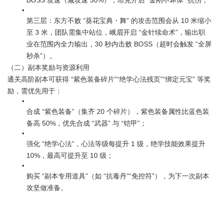
BOSS 攻速（减攻速 30%），坦克开启 “金刚不坏体” 抗伤；
第三层：东方不败 “葵花宝典・舞” 的攻击范围会从 10 米缩小
至 3 米，团队需集中站位，峨眉开启 “金针续命术”，输出职
业在范围内全力输出，30 秒内击败 BOSS（超时会触发 “全屏
秒杀”）。
（二）副本奖励与资源利用
通关高阶副本可获得 “紫色装备碎片”“绝学心法残页”“绑定元宝” 等奖
励，需优先用于：
合成 “紫色装备”（集齐 20 个碎片），紫色装备属性比蓝色装
备高 50%，优先合成 “武器” 与 “铠甲”；
强化 “绝学心法”，心法等级每提升 1 级，绝学技能效果提升 
10%，最高可提升至 10 级；
购买 “副本专用道具”（如 “抗毒丹”“免控符”），为下一次副本
攻坚做准备。