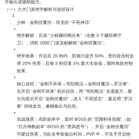
升输出或辅助能力。
（一）六大门派绝学解析与连招设计
少林・金刚伏魔功：坦克的 “不死神话”
绝学解锁：完成 “少林藏经阁任务”（击败 3 个藏经阁守
卫），消耗 1000 门派贡献解锁 “金刚伏魔功”。
绝学效果：开启后 20 秒内，防御力提升 50%，受到攻击时反
弹 20% 伤害，且每 3 秒回复 5% 最大生命值，期间免疫控制
效果。
核心连招：“金刚不坏体→韦陀棍法→金刚伏魔功→罗汉拳”。
先开启 “金刚不坏体” 初步抗伤，用 “韦陀棍法” 击退敌方，吸
引仇恨后开启 “金刚伏魔功”，进入 “不死状态”，最后用 “罗汉
拳” 持续攻击，兼顾输出与抗伤。
实战场景：高阶副本中，面对 BOSS 的 “范围秒杀技能”（如 
“日月神教副本” BOSS 的 “黑风怒号”），开启 “金刚伏魔功” 
可硬抗伤害，为队友争取输出时间；PVP 中，可先手开启绝