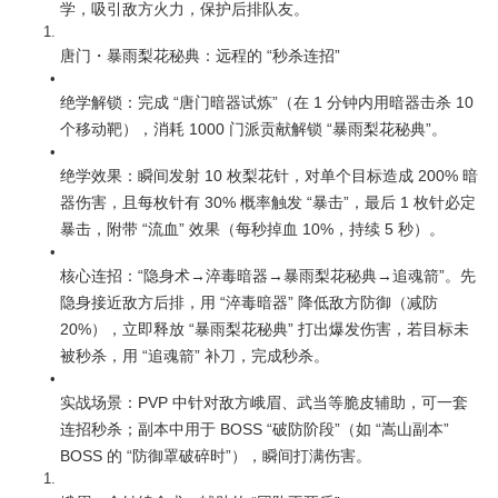
学，吸引敌方火力，保护后排队友。
唐门・暴雨梨花秘典：远程的 “秒杀连招”
绝学解锁：完成 “唐门暗器试炼”（在 1 分钟内用暗器击杀 10 
个移动靶），消耗 1000 门派贡献解锁 “暴雨梨花秘典”。
绝学效果：瞬间发射 10 枚梨花针，对单个目标造成 200% 暗
器伤害，且每枚针有 30% 概率触发 “暴击”，最后 1 枚针必定
暴击，附带 “流血” 效果（每秒掉血 10%，持续 5 秒）。
核心连招：“隐身术→淬毒暗器→暴雨梨花秘典→追魂箭”。先
隐身接近敌方后排，用 “淬毒暗器” 降低敌方防御（减防 
20%），立即释放 “暴雨梨花秘典” 打出爆发伤害，若目标未
被秒杀，用 “追魂箭” 补刀，完成秒杀。
实战场景：PVP 中针对敌方峨眉、武当等脆皮辅助，可一套
连招秒杀；副本中用于 BOSS “破防阶段”（如 “嵩山副本” 
BOSS 的 “防御罩破碎时”），瞬间打满伤害。