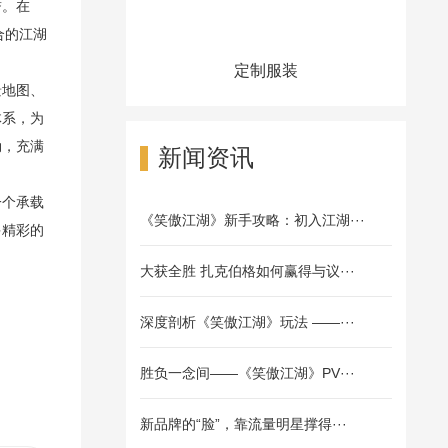
。在 
合的江湖
定制服装
景地图、
体系，为
勃，充满
新闻资讯
一个承载
《笑傲江湖》新手攻略：初入江湖···
多精彩的
大获全胜 扎克伯格如何赢得与议···
深度剖析《笑傲江湖》玩法 ——···
胜负一念间——《笑傲江湖》PV···
新品牌的“脸”，靠流量明星撑得···