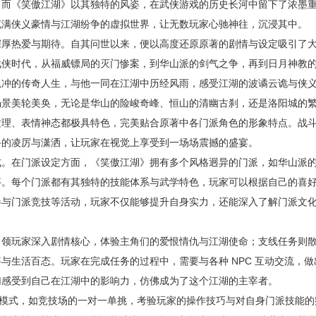
，而《笑傲江湖》以其独特的风姿，在武侠游戏的历史长河中留下了浓墨
充满侠义豪情与江湖纷争的虚拟世界，让无数玩家心驰神往，沉浸其中。
深厚热爱与期待。自其问世以来，便以高度还原原著的剧情与设定吸引了
武侠时代，从福威镖局的灭门惨案，到华山派的剑气之争，再到日月神教
狐冲的传奇人生，与他一同在江湖中历经风雨，感受江湖的波谲云诡与侠
场景美轮美奂，无论是华山的险峻奇峰、恒山的清幽古刹，还是洛阳城的
纹理、表情神态都极具特色，完美贴合原著中各门派角色的形象特点。战
斗的凌厉与潇洒，让玩家在视觉上享受到一场场震撼的盛宴。
式。在门派设定方面，《笑傲江湖》拥有多个风格迥异的门派，如华山派
等。每个门派都有其独特的技能体系与武学特色，玩家可以根据自己的喜
参与门派竞技等活动，玩家不仅能够提升自身实力，还能深入了解门派文
引领玩家深入剧情核心，体验主角们的爱恨情仇与江湖使命；支线任务则
与生活百态。玩家在完成任务的过程中，需要与各种 NPC 互动交流，做
切感受到自己在江湖中的影响力，仿佛成为了这个江湖的主宰者。
VP 模式，如竞技场的一对一单挑，考验玩家的操作技巧与对自身门派技能