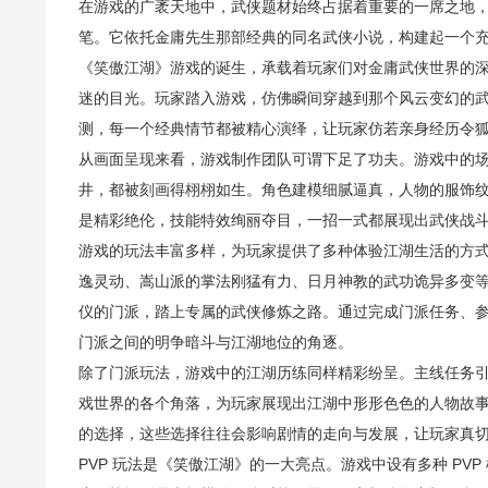
在游戏的广袤天地中，武侠题材始终占据着重要的一席之地
笔。它依托金庸先生那部经典的同名武侠小说，构建起一个
《笑傲江湖》游戏的诞生，承载着玩家们对金庸武侠世界的
迷的目光。玩家踏入游戏，仿佛瞬间穿越到那个风云变幻的
测，每一个经典情节都被精心演绎，让玩家仿若亲身经历令
从画面呈现来看，游戏制作团队可谓下足了功夫。游戏中的
井，都被刻画得栩栩如生。角色建模细腻逼真，人物的服饰
是精彩绝伦，技能特效绚丽夺目，一招一式都展现出武侠战
游戏的玩法丰富多样，为玩家提供了多种体验江湖生活的方
逸灵动、嵩山派的掌法刚猛有力、日月神教的武功诡异多变
仪的门派，踏上专属的武侠修炼之路。通过完成门派任务、
门派之间的明争暗斗与江湖地位的角逐。
除了门派玩法，游戏中的江湖历练同样精彩纷呈。主线任务
戏世界的各个角落，为玩家展现出江湖中形形色色的人物故事
的选择，这些选择往往会影响剧情的走向与发展，让玩家真
PVP 玩法是《笑傲江湖》的一大亮点。游戏中设有多种 P