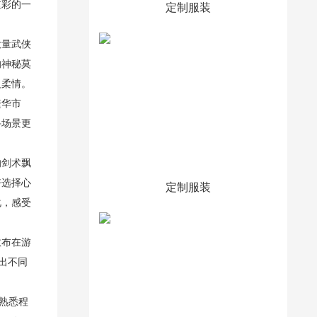
重彩的一
定制服装
大量武侠
的神秘莫
义柔情。
繁华市
斗场景更
的剑术飘
好选择心
定制服装
化，感受
散布在游
出不同
的熟悉程