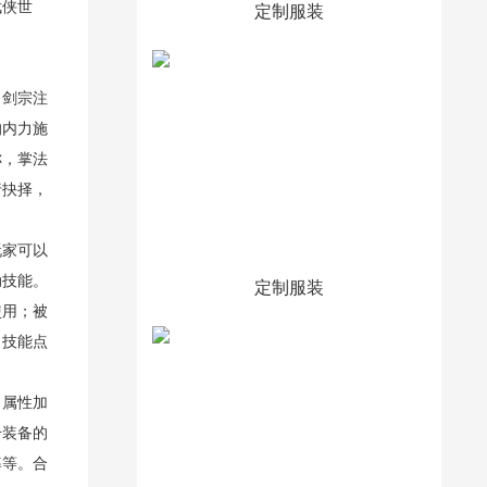
武侠世
定制服装
，剑宗注
的内力施
称，掌法
行抉择，
玩家可以
动技能。
定制服装
使用；被
，技能点
，属性加
升装备的
率等。合