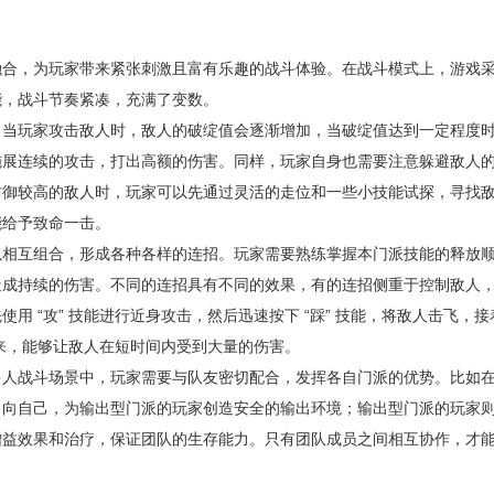
融合，为玩家带来紧张刺激且富有乐趣的战斗体验。在战斗模式上，游戏
能，战斗节奏紧凑，充满了变数。
。当玩家攻击敌人时，敌人的破绽值会逐渐增加，当破绽值达到一定程度
施展连续的攻击，打出高额的伤害。同样，玩家自身也需要注意躲避敌人
防御较高的敌人时，玩家可以先通过灵活的走位和一些小技能试探，寻找
能给予致命一击。
以相互组合，形成各种各样的连招。玩家需要熟练掌握本门派技能的释放
造成持续的伤害。不同的连招具有不同的效果，有的连招侧重于控制敌人
 “攻” 技能进行近身攻击，然后迅速按下 “踩” 技能，将敌人击飞，接
下来，能够让敌人在短时间内受到大量的伤害。
多人战斗场景中，玩家需要与队友密切配合，发挥各自门派的优势。比如
引向自己，为输出型门派的玩家创造安全的输出环境；输出型门派的玩家
增益效果和治疗，保证团队的生存能力。只有团队成员之间相互协作，才