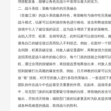
理搭配装备，能够让角色在战斗中发挥出最大的实力。
二、战斗系统：策略与操作的完美融合
《笑傲江湖》的战斗系统极具特色，将策略性与操作性完美
战斗模式，玩家可以实时操控角色进行移动、攻击和释放技
游戏中引入了破绽值的设定，这为战斗增添了更多的策略性
会陷入浮空、眩晕、击倒等状态，此时玩家可以抓住时机，
避免自己的破绽值过高而陷入不利状态。例如，在面对一个
击间隙，积累其破绽值，待敌人破绽显露时，再释放强力技
连招系统是战斗操作的核心部分。每个门派的技能之间都可
机，通过合理的按键操作，将技能连贯地释放出来，对敌人
招则能够打出高额的爆发伤害。例如，日月神教的玩家可以先使用
放 “卷” 技能，对浮空的敌人进行多段伤害输出，一套连招
团队协作在战斗中也起着至关重要的作用。在副本、战场等
中，坦克型门派的玩家需要吸引怪物的仇恨，将怪物的攻击
输出，尽快消灭怪物；辅助型门派的玩家要及时为队友提供
成各种高难度的挑战，取得战斗的胜利。