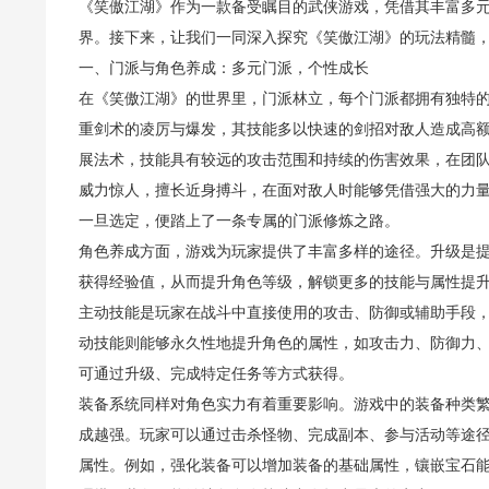
《笑傲江湖》作为一款备受瞩目的武侠游戏，凭借其丰富多
界。接下来，让我们一同深入探究《笑傲江湖》的玩法精髓
一、门派与角色养成：多元门派，个性成长
在《笑傲江湖》的世界里，门派林立，每个门派都拥有独特
重剑术的凌厉与爆发，其技能多以快速的剑招对敌人造成高
展法术，技能具有较远的攻击范围和持续的伤害效果，在团
威力惊人，擅长近身搏斗，在面对敌人时能够凭借强大的力
一旦选定，便踏上了一条专属的门派修炼之路。
角色养成方面，游戏为玩家提供了丰富多样的途径。升级是
获得经验值，从而提升角色等级，解锁更多的技能与属性提
主动技能是玩家在战斗中直接使用的攻击、防御或辅助手段
动技能则能够永久性地提升角色的属性，如攻击力、防御力
可通过升级、完成特定任务等方式获得。
装备系统同样对角色实力有着重要影响。游戏中的装备种类
成越强。玩家可以通过击杀怪物、完成副本、参与活动等途
属性。例如，强化装备可以增加装备的基础属性，镶嵌宝石