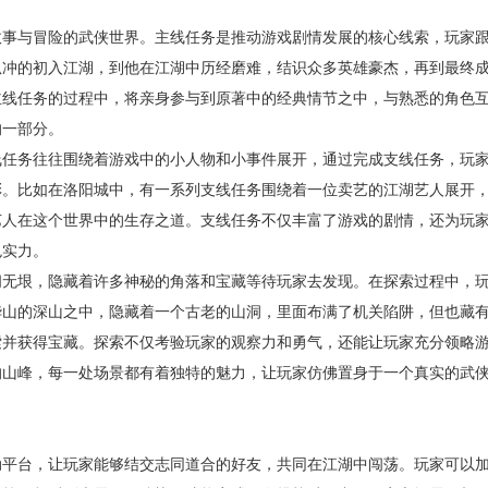
故事与冒险的武侠世界。主线任务是推动游戏剧情发展的核心线索，玩家
狐冲的初入江湖，到他在江湖中历经磨难，结识众多英雄豪杰，再到最终
主线任务的过程中，将亲身参与到原著中的经典情节之中，与熟悉的角色
的一部分。
线任务往往围绕着游戏中的小人物和小事件展开，通过完成支线任务，玩
彩。比如在洛阳城中，有一系列支线任务围绕着一位卖艺的江湖艺人展开
艺人在这个世界中的生存之道。支线任务不仅丰富了游戏的剧情，还为玩
色实力。
阔无垠，隐藏着许多神秘的角落和宝藏等待玩家去发现。在探索过程中，
华山的深山之中，隐藏着一个古老的山洞，里面布满了机关陷阱，但也藏
索并获得宝藏。探索不仅考验玩家的观察力和勇气，还能让玩家充分领略
的山峰，每一处场景都有着独特的魅力，让玩家仿佛置身于一个真实的武
动平台，让玩家能够结交志同道合的好友，共同在江湖中闯荡。玩家可以