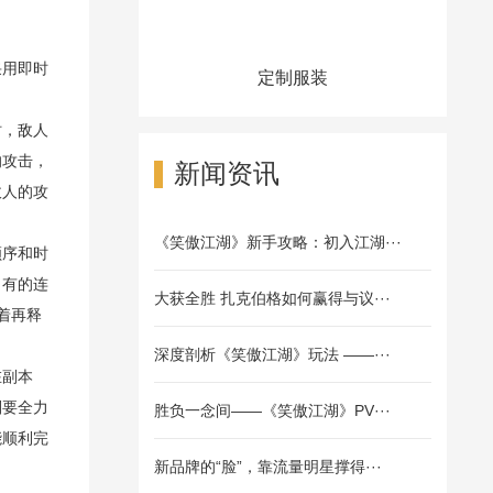
采用即时
定制服装
时，敌人
的攻击，
新闻资讯
敌人的攻
《笑傲江湖》新手攻略：初入江湖···
顺序和时
，有的连
大获全胜 扎克伯格如何赢得与议···
着再释
深度剖析《笑傲江湖》玩法 ——···
在副本
则要全力
胜负一念间——《笑傲江湖》PV···
能顺利完
新品牌的“脸”，靠流量明星撑得···