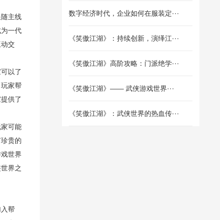
数字经济时代，企业如何在服装定···
跟随主线
成为一代
《笑傲江湖》：持续创新，演绎江···
互动交
《笑傲江湖》高阶攻略：门派绝学···
家可以了
，玩家帮
《笑傲江湖》—— 武侠游戏世界···
家提供了
《笑傲江湖》：武侠世界的热血传···
玩家可能
有珍贵的
游戏世界
侠世界之
加入帮