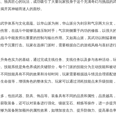
元、独具匠心的玩法，成功吸引了大量玩家投身于这个充满奇幻与挑战的
，揭开其神秘而迷人的面纱。
的武学体系与文化底蕴。以华山派为例，华山派分为剑宗和气宗两大分支
额伤害，在战斗中能够迅速压制对手；气宗则侧重于内功的修炼，以强大
队战斗中能发挥出重要的控制与输出作用。又如嵩山派，其武功以刚猛著
量给予沉重打击。玩家在选择门派时，需要根据自己的游戏风格与喜好进
提升角色实力的基础，通过完成主线任务、支线任务以及参与各种活动，
升。技能系统是角色养成的关键部分，每个门派的技能分为主动技能和被
，不同技能具有不同的效果和冷却时间，玩家需要根据战斗情况合理搭配
、生命值等，增强角色的整体实力。玩家可以通过消耗技能点来升级技能
繁多，包括武器、防具、饰品等。装备具有不同的品质和属性，品质越高
径获取装备，还可以对装备进行强化、镶嵌宝石、精炼等操作，进一步提
能够为装备附加额外的属性效果，如增加攻击力、提升防御力、提高暴击