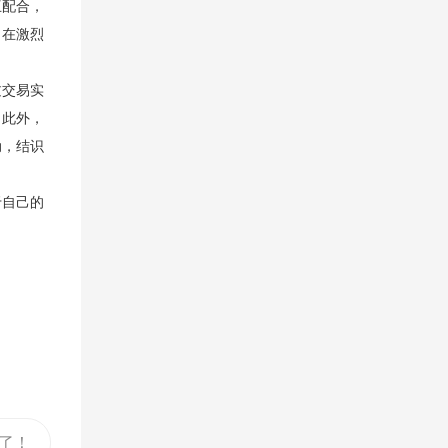
互配合，
，在激烈
过交易实
。此外，
动，结识
于自己的
了！