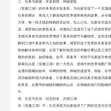
三、任务与探索：丰富剧情，神秘冒险
《笑傲江湖》的任务系统丰富多彩，为玩家呈现了一个充满
任务的脚步，将深入了解游戏的世界观和角色的故事。从令
大侠，每一段主线剧情都跌宕起伏，扣人心弦。玩家在完成
流，感受他们的喜怒哀乐，仿佛自己也成为了这个武侠世界
支线任务则为游戏世界增添了更多的细节与趣味性。这些支
解到江湖中更多鲜为人知的故事，感受到这个世界的丰富多
助他解决各种问题，从而了解到他背后的辛酸往事以及江湖
额外的奖励，如经验值、金币、装备等，有助于玩家提升角
探索玩法是《笑傲江湖》的一大亮点。游戏中的世界地图广
会遇到隐藏的副本、珍稀的怪物、神秘的遗迹等。例如，在
武功秘籍和强大的装备，只有勇敢且细心的玩家才能成功探
的美景，从繁华的城镇到幽静的山谷，从神秘的洞穴到险峻
中。
四、社交与互动：结交好友，共闯江湖
在《笑傲江湖》中，社交系统为玩家提供了广阔的交流与互