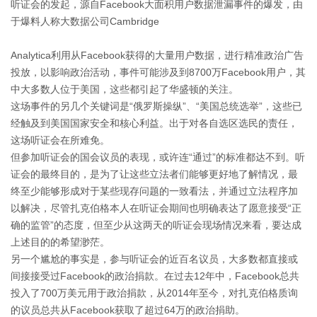
听证会的发起，源自Facebook大面积用户数据泄漏事件的爆发，由
于爆料人称大数据公司Cambridge

Analytica利用从Facebook获得的大量用户数据，进行精准政治广告
投放，以影响政治活动，事件可能涉及到8700万Facebook用户，其
中大多数人位于美国，这些都引起了华盛顿的关注。
这场事件的另几个关键词是“俄罗斯操纵”、“美国总统选举”，这些已
经触及到美国国家安全和核心利益。出于对各自选区选民的责任，
这场听证会在所难免。
但参加听证会的国会议员的表现，或许连“通过”的标准都达不到。听
证会的最终目的，是为了让这些立法者们能够更好地了解情况，最
终至少能够形成对于某些现存问题的一致看法，并通过立法程序加
以解决，尽管扎克伯格本人在听证会期间也明确表达了愿意接受“正
确的监管”的态度，但至少从这两天的听证会现场情况来看，要达成
上述目的的希望渺茫。
另一个尴尬的事实是，参与听证会的近百名议员，大多数都直接或
间接接受过Facebook的政治捐款。在过去12年中，Facebook总共
投入了700万美元用于政治捐款，从2014年至今，对扎克伯格质询
的议员总共从Facebook获取了超过64万的政治捐助。