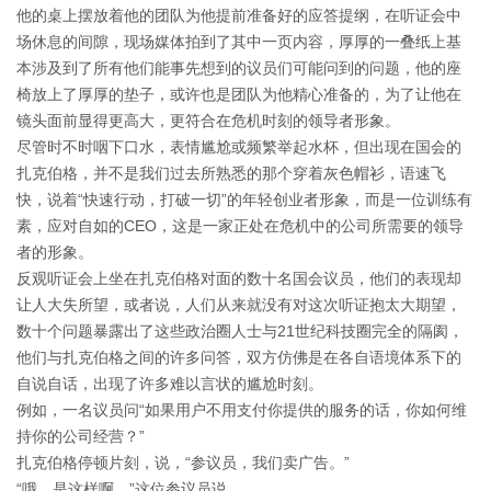
他的桌上摆放着他的团队为他提前准备好的应答提纲，在听证会中
场休息的间隙，现场媒体拍到了其中一页内容，厚厚的一叠纸上基
本涉及到了所有他们能事先想到的议员们可能问到的问题，他的座
椅放上了厚厚的垫子，或许也是团队为他精心准备的，为了让他在
镜头面前显得更高大，更符合在危机时刻的领导者形象。
尽管时不时咽下口水，表情尴尬或频繁举起水杯，但出现在国会的
扎克伯格，并不是我们过去所熟悉的那个穿着灰色帽衫，语速飞
快，说着“快速行动，打破一切”的年轻创业者形象，而是一位训练有
素，应对自如的CEO，这是一家正处在危机中的公司所需要的领导
者的形象。
反观听证会上坐在扎克伯格对面的数十名国会议员，他们的表现却
让人大失所望，或者说，人们从来就没有对这次听证抱太大期望，
数十个问题暴露出了这些政治圈人士与21世纪科技圈完全的隔阂，
他们与扎克伯格之间的许多问答，双方仿佛是在各自语境体系下的
自说自话，出现了许多难以言状的尴尬时刻。
例如，一名议员问“如果用户不用支付你提供的服务的话，你如何维
持你的公司经营？”
扎克伯格停顿片刻，说，“参议员，我们卖广告。”
“哦，是这样啊。”这位参议员说。