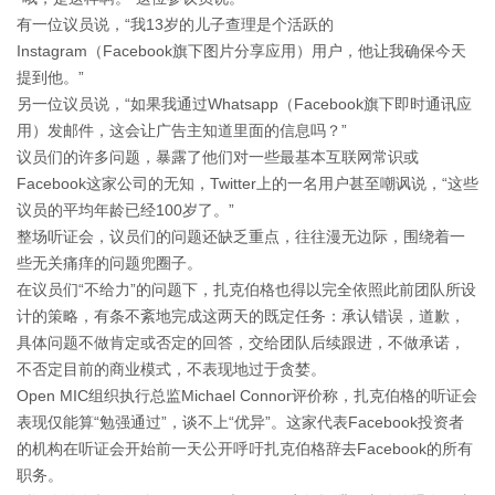
有一位议员说，“我13岁的儿子查理是个活跃的
Instagram（Facebook旗下图片分享应用）用户，他让我确保今天
提到他。”
另一位议员说，“如果我通过Whatsapp（Facebook旗下即时通讯应
用）发邮件，这会让广告主知道里面的信息吗？”
议员们的许多问题，暴露了他们对一些最基本互联网常识或
Facebook这家公司的无知，Twitter上的一名用户甚至嘲讽说，“这些
议员的平均年龄已经100岁了。”
整场听证会，议员们的问题还缺乏重点，往往漫无边际，围绕着一
些无关痛痒的问题兜圈子。
在议员们“不给力”的问题下，扎克伯格也得以完全依照此前团队所设
计的策略，有条不紊地完成这两天的既定任务：承认错误，道歉，
具体问题不做肯定或否定的回答，交给团队后续跟进，不做承诺，
不否定目前的商业模式，不表现地过于贪婪。
Open MIC组织执行总监Michael Connor评价称，扎克伯格的听证会
表现仅能算“勉强通过”，谈不上“优异”。这家代表Facebook投资者
的机构在听证会开始前一天公开呼吁扎克伯格辞去Facebook的所有
职务。