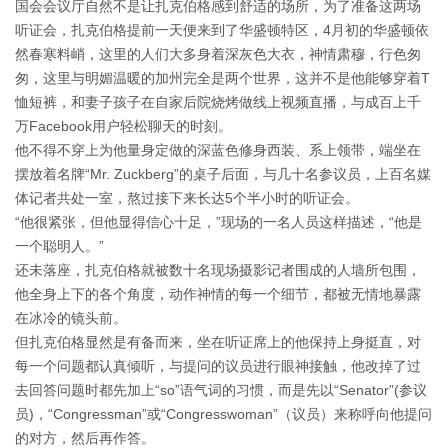
国会会议厅自然不是让扎克伯格感到舒适的场所，为了准备这两场
听证会，扎克伯格提前一天便来到了华盛顿特区，4月初的华盛顿依
然春寒料峭，这里的人们大多身着深灰色大衣，神情肃穆，行色匆
匆，这里与明媚温暖的加州完全是两个世界，这并不是他能够穿着T
恤短裤，和妻子孩子在自家后院烧烤做线上视频直播，与成百上千
万Facebook用户轻松聊天的时刻。
他不得不穿上为他量身定做的深蓝色修身西装、系上领带，端坐在
摆放着名牌“Mr. Zuckberg”的桌子后面，与几十名参议员，上百名媒
体记者共处一室，熬过接下来长达5个半小时的听证会。
“他很紧张，但他显得信心十足，”现场的一名人员这样描述，“他是
一个聪明人。”
还未落座，扎克伯格就被数十名现场摄影记者围成的人墙所包围，
他全身上下的各个角度，动作神情的每一个细节，都被无情地暴露
在冰冷的镜头前。
但扎克伯格显然是有备而来，坐在听证席上的他保持上身挺直，对
每一个问题都认真倾听，与提问的议员进行眼神接触，他改掉了过
去回答问题时都先加上“so”语气词的习惯，而是先以“Senator”(参议
员)，“Congressman”或“Congresswoman”（议员）来称呼向他提问
的对方，然后再作答。